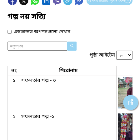
আপনার মতামত প্রদান করুন
গল্প নয় সত্যি
এডভান্সড অপশনগুলো দেখান
পৃষ্ঠা আইটেম
নং
শিরোনাম
১
সফলতার গল্প - ৩
২
সফলতার গল্প -১