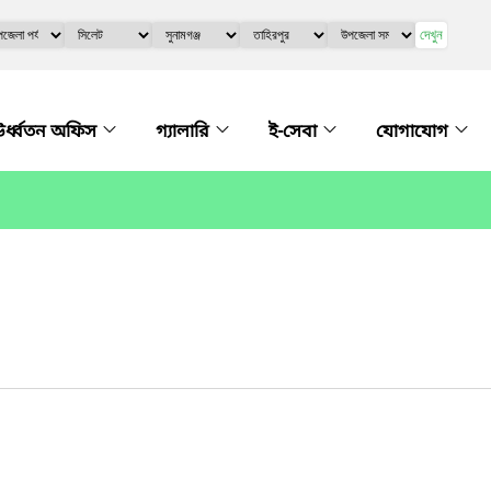
দেখুন
র্ধ্বতন অফিস
গ্যালারি
ই-সেবা
যোগাযোগ