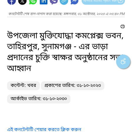
আপনার মতামত প্রদান করুন
কনটেন্টটি শেষ হাল-নাগাদ করা হয়েছে: মঙ্গলবার, ৩১ অক্টোবর, ২০২৩ এ ০৩:৪০ PM
উপজেলা মুক্তিযোদ্ধা কমপ্লেক্স ভবন,
তাহিরপুর, সুনামগঞ্জ - এর ভাড়া
প্রদানের চুক্তি স্বাক্ষর অনুষ্ঠানের সভা
আহ্বান
কন্টেন্ট: খবর
প্রকাশের তারিখ: ৩১-১০-২০২৩
আর্কাইভ তারিখ: ৩১-১০-২০৩০
এই কনটেন্টটি শেয়ার করতে ক্লিক করুন