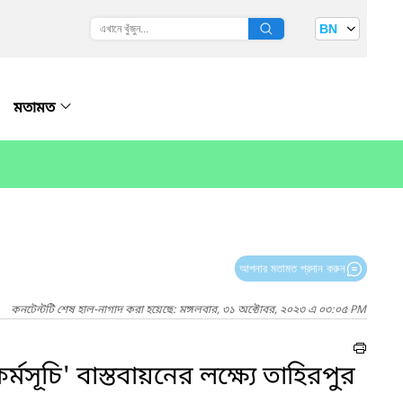
BN
মতামত
আপনার মতামত প্রদান করুন
কনটেন্টটি শেষ হাল-নাগাদ করা হয়েছে: মঙ্গলবার, ৩১ অক্টোবর, ২০২৩ এ ০৩:০৫ PM
কর্মসূচি' বাস্তবায়নের লক্ষ্যে তাহিরপুর