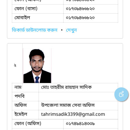
ফোন (বাসা)
০১৭৩৯৪৬৬৮২০
মোবাইল
০১৭৩৯৪৬৬৮২০
ভিকার্ড ডাউনলোড করুন
•
দেখুন
২
নাম
মোঃ তাহরীম রায়হান সাদিক
পদবি
অফিস
উপজেলা সমাজ সেবা অফিস
ইমেইল
tahrimsadik3399
@gmail.com
ফোন (অফিস)
০১৭৪৯৪১৪৩৩৯