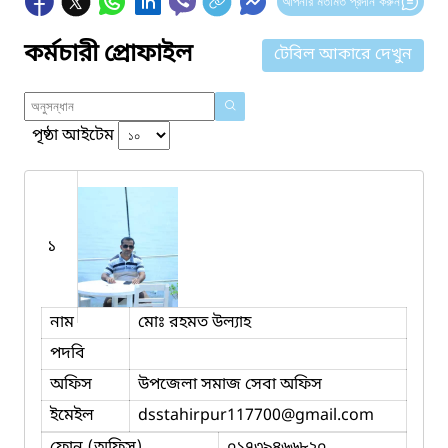
আপনার মতামত প্রদান করুন
কর্মচারী প্রোফাইল
টেবিল আকারে দেখুন
পৃষ্ঠা আইটেম
১
নাম
মোঃ রহমত উল্যাহ
পদবি
অফিস
উপজেলা সমাজ সেবা অফিস
ইমেইল
dsstahirpur117700
@gmail.com
ফোন (অফিস)
০১৭৩৯৪৬৬৮২০